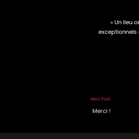
« Un lieu
exceptionnels 
Navigation
Next Post
Next
de
Post
Merci !
l’article