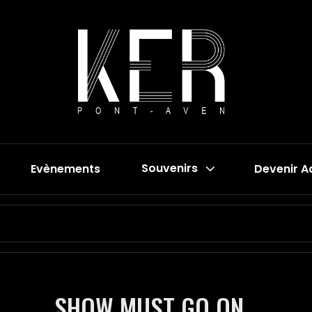
Evènements
Souvenirs
Devenir A
Search
for:
SHOW MUST GO ON…