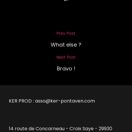
Navigation
Prev Post
Previous
de
Post
What else ?
l’article
Next Post
Next
Post
Bravo !
KER PROD :
asso@ker-pontaven.com
14 route de Concarneau - Croix Saye - 29930